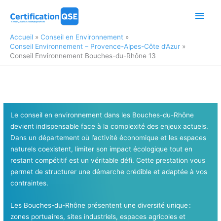
Aller
Men
au
contenu
princ
Accueil
Conseil en Environnement
Conseil Environnement – Provence-Alpes-Côte d’Azur
Conseil Environnement Bouches-du-Rhône 13
Le conseil en environnement dans les Bouches-du-Rhône
devient indispensable face à la complexité des enjeux actuels.
Dans un département où l’activité économique et les espaces
naturels coexistent, limiter son impact écologique tout en
restant compétitif est un véritable défi. Cette prestation vous
permet de structurer une démarche crédible et adaptée à vos
contraintes.
Les Bouches-du-Rhône présentent une diversité unique :
zones portuaires, sites industriels, espaces agricoles et