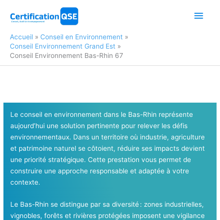
Aller
Men
au
contenu
princ
Accueil
Conseil en Environnement
Conseil Environnement Grand Est
Conseil Environnement Bas-Rhin 67
Le conseil en environnement dans le Bas-Rhin représente
aujourd’hui une solution pertinente pour relever les défis
environnementaux. Dans un territoire où industrie, agriculture
et patrimoine naturel se côtoient, réduire ses impacts devient
une priorité stratégique. Cette prestation vous permet de
construire une approche responsable et adaptée à votre
contexte.
Le Bas-Rhin se distingue par sa diversité : zones industrielles,
vignobles, forêts et rivières protégées imposent une vigilance