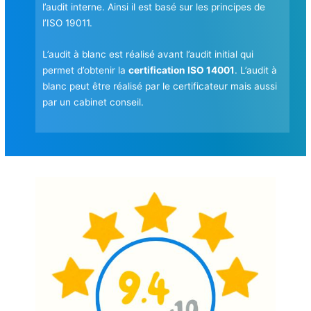
l’audit interne. Ainsi il est basé sur les principes de
l’ISO 19011.
L’audit à blanc est réalisé avant l’audit initial qui
permet d’obtenir la
certification ISO 14001
. L’audit à
blanc peut être réalisé par le certificateur mais aussi
par un cabinet conseil.