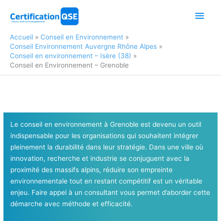
Aller
Men
au
contenu
princ
Accueil
Conseil en Environnement
Conseil Environnement Auvergne Rhône Alpes
Conseil en environnement – Isère (38)
Conseil en Environnement – Grenoble
Le conseil en environnement à Grenoble est devenu un outil
indispensable pour les organisations qui souhaitent intégrer
pleinement la durabilité dans leur stratégie. Dans une ville où
innovation, recherche et industrie se conjuguent avec la
proximité des massifs alpins, réduire son empreinte
environnementale tout en restant compétitif est un véritable
enjeu. Faire appel à un consultant vous permet d’aborder cette
démarche avec méthode et efficacité.