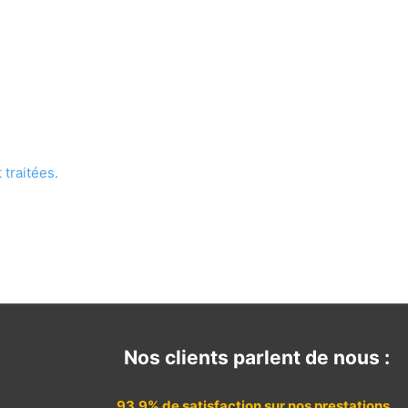
 traitées
.
Nos clients parlent de nous :
93.9% de satisfaction sur nos prestations