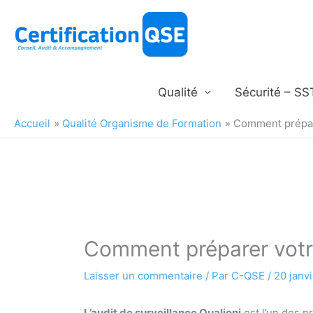
Aller
au
contenu
Qualité
Sécurité – SS
Accueil
Qualité Organisme de Formation
Comment prépare
Comment préparer votre
Laisser un commentaire
/ Par
C-QSE
/
20 janv
L’audit de surveillance Qualiopi
est l’un des p