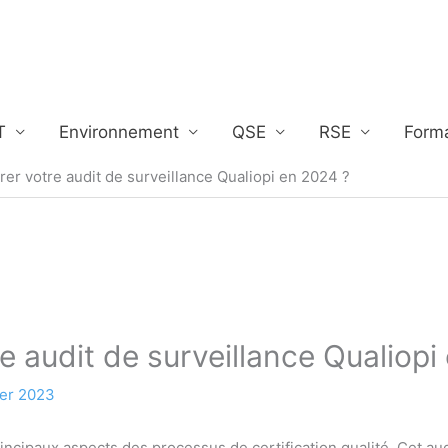
T
Environnement
QSE
RSE
Form
r votre audit de surveillance Qualiopi en 2024 ?
 audit de surveillance Qualiopi
ier 2023
rincipaux aspects des processus de certification qualité. Cet aud