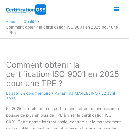
Aller
Men
au
contenu
princ
Accueil
Qualité
Comment obtenir la certification ISO 9001 en 2025 pour une
TPE ?
Comment obtenir la
certification ISO 9001 en 2025
pour une TPE ?
Laisser un commentaire
/ Par
Emma MARCELINO
/
22 avril
2025
En 2025, la recherche de performance et de reconnaissance
pousse de plus en plus de TPE à viser la certification ISO
9001. Cette norme internationale, centrée sur le management
de la qualité, devient un véritable levier stratégique pour les