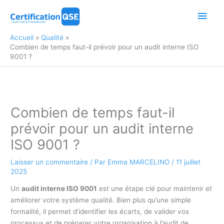
Aller
Men
au
contenu
princ
Accueil
Qualité
Combien de temps faut-il prévoir pour un audit interne ISO
9001 ?
Combien de temps faut-il
prévoir pour un audit interne
ISO 9001 ?
Laisser un commentaire
/ Par
Emma MARCELINO
/
11 juillet
2025
Un
audit interne ISO 9001
est une étape clé pour maintenir et
améliorer votre système qualité. Bien plus qu’une simple
formalité, il permet d’identifier les écarts, de valider vos
processus et de préparer votre organisation à l’audit de