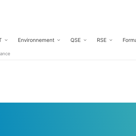
T
Environnement
QSE
RSE
Form
tance