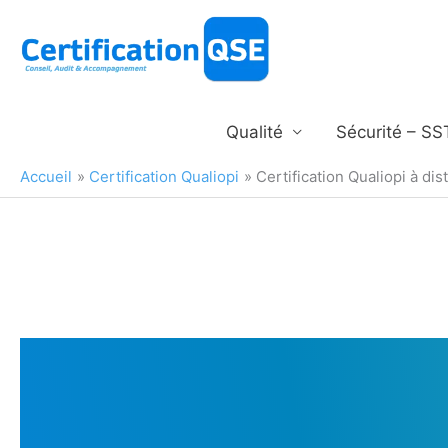
Aller
au
contenu
Qualité
Sécurité – SS
Accueil
Certification Qualiopi
Certification Qualiopi à dis