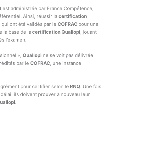
t est administrée par France Compétence,
érentiel. Ainsi, réussir la
certification
 qui ont été validés par le
COFRAC
pour une
e la base de la
certification Qualiopi
, jouant
ès l’examen.
ssionnel »,
Qualiopi
ne se voit pas délivrée
rédités par le
COFRAC
, une instance
agrément pour certifier selon le
RNQ
. Une fois
e délai, ils doivent prouver à nouveau leur
ualiopi
.