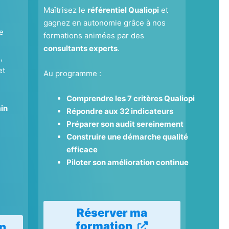
Maîtrisez le
référentiel Qualiopi
et
gagnez en autonomie grâce à nos
e
formations animées par des
consultants experts
.
,
et
Au programme :
Comprendre les 7 critères Qualiopi
in
Répondre aux 32 indicateurs
Préparer son audit sereinement
Construire une démarche qualité
efficace
Piloter son amélioration continue
Réserver ma
formation
on