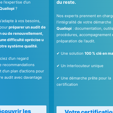
du reste.
e l’expertise d’un
Qualiopi
?
Nos experts prennent en charg
s’adapte à vos besoins,
l’intégralité de votre démarche
 pour
préparer un audit de
Qualiopi
: documentation, outils
on ou de renouvellement,
procédures, accompagnement 
une difficulté oprécise u
préparation de l’audit.
otre système qualité
.
✔ Une solution
100 % clé en ma
ciez d’un regard
de recommandations
✔ Un interlocuteur unique
 d’un plan d’actions pour
re audit avec davantage
✔ Une démarche prête pour la
.
certification
couvrir les
Votre certificati