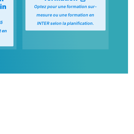
in
Optez pour une formation sur-
mesure ou une formation en
15
INTER selon la planification.
t en