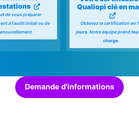
estations
Qualiopi clé en ma
et de vous préparer
Obtenez la certification en
nt à l’audit initial ou de
jours.
Notre équipe prend
tou
renouvellement.
charge.
Demande d'informations