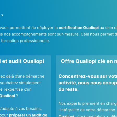
?
 vous permettent de déployer la
certification Qualiopi
au sein de
s nos accompagnements sont sur-mesure. Cela nous permet d’ada
e formation professionnelle.
 et audit Qualiopi
Offre Qualiopi clé en 
Concentrez-vous sur vot
sez déjà d’une démarche
activité, nous nous occu
 souhaitez simplement
du reste.
e l’expertise d’un
Qualiopi
?
Nos experts prennent en charg
s’adapte à vos besoins,
l’intégralité de votre démarche
 pour
préparer un audit de
Qualiopi
: documentation, outils