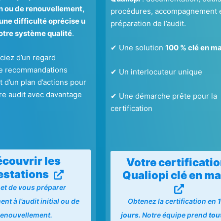
on ou de renouvellement,
procédures, accompagnement 
une difficulté oprécise u
préparation de l’audit.
otre système qualité
.
✔ Une solution
100 % clé en ma
ciez d’un regard
de recommandations
✔ Un interlocuteur unique
 d’un plan d’actions pour
re audit avec davantage
✔ Une démarche prête pour la
.
certification
couvrir les
Votre certificati
estations
Qualiopi clé en ma
et de vous préparer
Obtenez la certification en
nt à l’audit initial ou de
jours.
Notre équipe prend
tou
renouvellement.