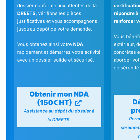
dossier conforme aux attentes de la
certificati
DREETS
, vérifions les pièces
répondre à 
justificatives et vous accompagnons
renforcer v
jusqu’au dépôt de votre demande.
Vous bénéfi
Vous obtenez ainsi votre
NDA
extérieur, 
rapidement et démarrez votre activité
concrètes et
avec un dossier solide et sécurisé.
aborder vot
de sérénité
Obtenir mon NDA
Dé
(150€ HT)
pr
Assistance au dépôt du dossier à
Perm
la DREETS.
sereineme