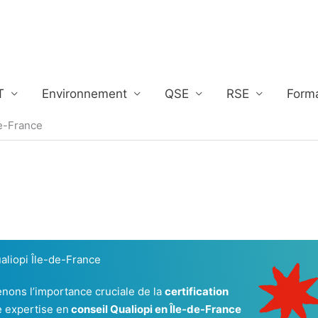
T
Environnement
QSE
RSE
Form
de-France
aliopi Île-de-France
nons l’importance cruciale de la
certification
e expertise en
conseil Qualiopi en Île-de-France