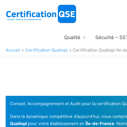
Aller
au
contenu
Qualité
Sécurité – SS
Accueil
Certification Qualiopi
Certification Qualiopi Ile-
Conseil, Accompagnement et Audit pour la certification Qu
Dans la dynamique compétitive d’aujourd’hui, nous compre
Qualiopi
pour votre établissement en
Île-de-France
. Notr