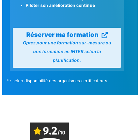
Piloter son amélioration continue
Réserver ma formation
Optez pour une formation sur-mesure ou
une formation en INTER selon la
planification.
* : selon disponibilité des organismes certificateurs