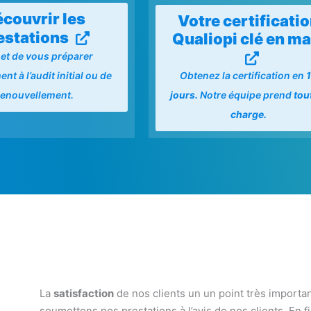
couvrir les
Votre certificati
estations
Qualiopi clé en ma
et de vous préparer
Obtenez la certification en
nt à l’audit initial ou de
jours.
Notre équipe prend
tou
renouvellement.
charge.
La
satisfaction
de nos clients un un point très importa
soumettons nos prestations à l’avis de nos clients. En 