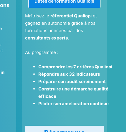
Dates de formation Qualiopi
pons
Maîtrisez le
référentiel Qualiopi
et
gagnez en autonomie grâce à nos
e
formations animées par des
consultants experts
.
,
et
Au programme :
Comprendre les 7 critères Qualiopi
in
Répondre aux 32 indicateurs
Préparer son audit sereinement
Construire une démarche qualité
efficace
Piloter son amélioration continue