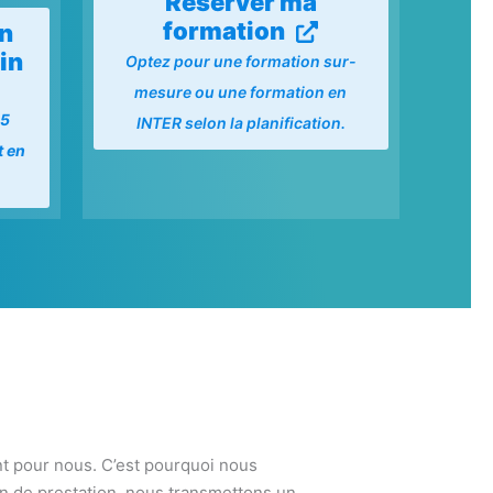
Réserver ma
formation
on
in
Optez pour une formation sur-
mesure ou une formation en
15
INTER selon la planification.
t en
nt pour nous. C’est pourquoi nous
fin de prestation, nous transmettons un