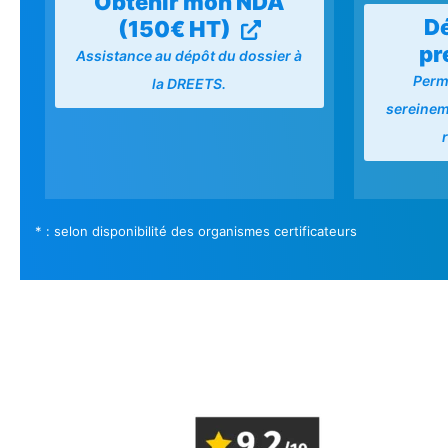
Obtenir mon NDA
Dé
(150€ HT)
pr
Assistance au dépôt du dossier à
Perm
la DREETS.
sereineme
* : selon disponibilité des organismes certificateurs