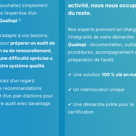
activité, nous nous occu
 souhaitez simplement
du reste.
e l’expertise d’un
Qualiopi
?
Nos experts prennent en charg
s’adapte à vos besoins,
l’intégralité de votre démarche
 pour
préparer un audit de
Qualiopi
: documentation, outils
on ou de renouvellement,
procédures, accompagnement 
une difficulté oprécise u
préparation de l’audit.
otre système qualité
.
✔ Une solution
100 % clé en ma
ciez d’un regard
de recommandations
✔ Un interlocuteur unique
 d’un plan d’actions pour
re audit avec davantage
✔ Une démarche prête pour la
.
certification