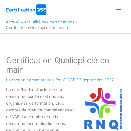
Aller
Men
au
contenu
princ
Accueil
Actualité des certifications
Certification Qualiopi clé en main
Certification Qualiopi clé en
main
Laisser un commentaire
/ Par
C-QSE
/
7 septembre 2022
La certification Qualiopi est une
démarche qualité destinée aux
organismes de formation, CFA,
centres de bilan de compétences et
de VAE. La complexité de la
démarche de certification nous
permet de vous proposer un