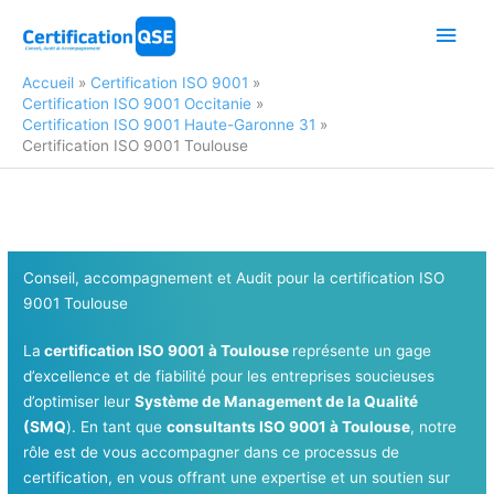
Aller
Men
au
contenu
princ
Accueil
Certification ISO 9001
Certification ISO 9001 Occitanie
Certification ISO 9001 Haute-Garonne 31
Certification ISO 9001 Toulouse
Conseil, accompagnement et Audit pour la certification ISO
9001 Toulouse
La
certification ISO 9001 à Toulouse
représente un gage
d’excellence et de fiabilité pour les entreprises soucieuses
d’optimiser leur
Système de Management de la Qualité
(SMQ
). En tant que
consultants ISO 9001 à Toulouse
, notre
rôle est de vous accompagner dans ce processus de
certification, en vous offrant une expertise et un soutien sur