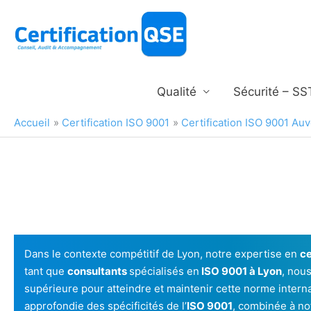
Aller
au
contenu
Qualité
Sécurité – SS
Accueil
Certification ISO 9001
Certification ISO 9001 A
Dans le contexte compétitif de Lyon, notre expertise en
ce
tant que
consultants
spécialisés en
ISO 9001 à Lyon
, nou
supérieure pour atteindre et maintenir cette norme inter
approfondie des spécificités de l’
ISO 9001
, combinée à n