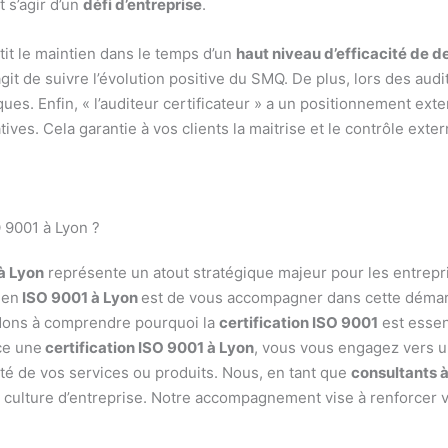
t s’agir d’un
défi d’entreprise
.
tit le maintien dans le temps d’un
haut niveau d’efficacité de d
s’agit de suivre l’évolution positive du SMQ. De plus, lors des aud
ues. Enfin, « l’auditeur certificateur » a un positionnement ext
es. Cela garantie à vos clients la maitrise et le contrôle exter
O 9001 à Lyon ?
 à Lyon
représente un atout stratégique majeur pour les entrepri
 en
ISO 9001 à Lyon
est de vous accompagner dans cette démarc
idons à comprendre pourquoi la
certification ISO 9001
est essen
ce une
certification ISO 9001 à Lyon
, vous vous engagez vers u
lité de vos services ou produits. Nous, en tant que
consultants 
culture d’entreprise. Notre accompagnement vise à renforcer vot