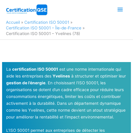
Aller
Men
au
contenu
princ
Accueil
Certification ISO 50001
Certification ISO 50001 – Île-de-France
Certification ISO 50001 – Yvelines (78)
La
certification ISO 50001
est une norme internationale qui
aide les entreprises des
Yvelines
à structurer et optimiser leur
gestion de l’énergie
. En choisissant l’ISO 50001, les
organisations se dotent d’un cadre efficace pour réduire leurs
consommations énergétiques, limiter les coûts et contribuer
activement à la durabilité. Dans un département dynamique
comme les Yvelines, cette norme devient un atout stratégique
pour améliorer la rentabilité et l’impact environnemental.
L’ISO 50001 permet aux entreprises de détecter les