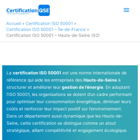
Aller
Men
au
contenu
princ
Accueil
Certification ISO 50001
Certification ISO 50001 – Île-de-France
Certification ISO 50001 – Hauts-de-Seine (92)
La
certification ISO 50001
est une norme internationale de
référence qui aide les entreprises des
Hauts-de-Seine
à
structurer et améliorer leur
gestion de l’énergie
. En adoptant
l’ISO 50001, les organisations se dotent d’un cadre performant
pour optimiser leur consommation énergétique, diminuer leurs
coûts et renforcer leur impact positif sur l’environnement.
Dans un département aussi dynamique que les Hauts-de-
Seine, cette certification se distingue comme un atout
stratégique, alliant compétitivité et engagement écologique.