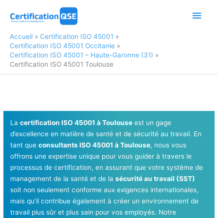
Aller
Men
au
contenu
princ
Accueil
Certification ISO 45001
Certification ISO 45001 Occitanie
Certification ISO 45001 – Haute-Garonne (31)
Certification ISO 45001 Toulouse
La
certification ISO 45001 à Toulouse
est un gage
d’excellence en matière de santé et de sécurité au travail. En
tant que
consultants ISO 45001 à Toulouse
, nous vous
offrons une expertise unique pour vous guider à travers le
processus de certification, en assurant que votre système de
management de la santé et de la
sécurité au travail (SST)
soit non seulement conforme aux exigences internationales,
mais qu’il contribue également à créer un environnement de
travail plus sûr et plus sain pour vos employés. Notre