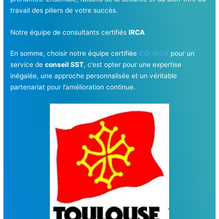
travail des piliers de votre succès.
Notre équipe de consultants certifiés
IRCA
En somme, choisir notre équipe certifiée
CQI IRCA
pour un
service de
conseil SST
, c’est opter pour une expertise
inégalée, une approche personnalisée et un véritable
partenariat pour l’amélioration continue.