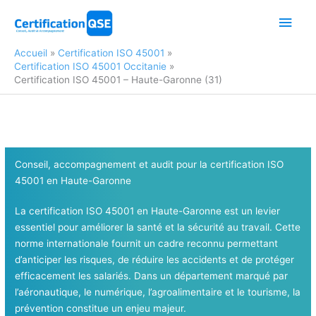
Aller
Men
au
contenu
princ
Accueil
Certification ISO 45001
Certification ISO 45001 Occitanie
Certification ISO 45001 – Haute-Garonne (31)
Conseil, accompagnement et audit pour la certification ISO
45001
en Haute-Garonne
La certification ISO 45001 en Haute-Garonne est un levier
essentiel pour améliorer la santé et la sécurité au travail. Cette
norme internationale fournit un cadre reconnu permettant
d’anticiper les risques, de réduire les accidents et de protéger
efficacement les salariés. Dans un département marqué par
l’aéronautique, le numérique, l’agroalimentaire et le tourisme, la
prévention constitue un enjeu majeur.