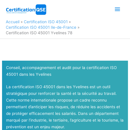
Aller
Men
au
contenu
princ
Accueil
Certification ISO 45001
Certification ISO 45001 Ile-de-France
Certification ISO 45001 Yvelines 78
Conseil, accompagnement et audit pour la certification ISO
45001
dans les Yvelines
La certification ISO 45001 dans les Yvelines est un outil
stratégique pour renforcer la santé et la sécurité au travail.
Cette norme internationale propose un cadre reconnu
permettant d’anticiper les risques, de réduire les accidents et
de protéger efficacement les salariés. Dans un département
marqué par l’industrie, le tertiaire, l’agriculture et le tourisme, la
prévention est un enjeu majeur.