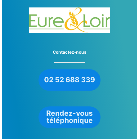
Contactez-nous
02 52 688 339
Rendez-vous
téléphonique