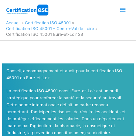
Aller
Men
au
contenu
princ
Accueil
Certification ISO 45001
Certification ISO 45001 – Centre-Val de Loire
Certification ISO 45001 Eure-et-Loir 28
Conseil, accompagnement et audit pour la certification ISO
45001
en Eure-et-Loir
La certification ISO 45001 dans l’Eure-et-Loir est un outil
stratégique pour renforcer la santé et la sécurité au travail.
Cette norme internationale définit un cadre reconnu
permettant d’anticiper les risques, de réduire les accidents et
de protéger efficacement les salariés. Dans un département
marqué par l’agriculture, la pharmacie, la cosmétique et
l’industrie, la prévention constitue un enjeu prioritaire.