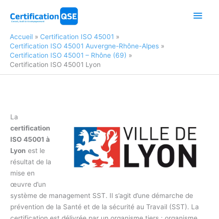
Aller
Men
au
contenu
princ
Accueil
Certification ISO 45001
Certification ISO 45001 Auvergne-Rhône-Alpes
Certification ISO 45001 – Rhône (69)
Certification ISO 45001 Lyon
La
certification
ISO 45001 à
Lyon
est le
résultat de la
mise en
œuvre d’un
système de management SST. Il s’agit d’une démarche de
prévention de la Santé et de la sécurité au Travail (SST). La
certification est délivrée par un organisme tiers : organisme