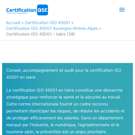
Aller
Men
au
contenu
princ
Accueil
Certification ISO 45001
Certification ISO 45001 Auvergne-Rhône-Alpes
Certification ISO 45001 – Isère (38)
Conseil, accompagnement et audit pour la certification ISO
45001
en Isère
La certification ISO 45001 en Isère constitue une démarche
stratégique pour renforcer la santé et la sécurité au travail.
Cette norme internationale fournit un cadre reconnu
permettant d’anticiper les risques, de réduire les accidents et
de protéger efficacement les salariés. Dans un département
marqué par l’industrie, le numérique, l’agroalimentaire et le
tourisme alpin, la prévention est un enjeu prioritaire.