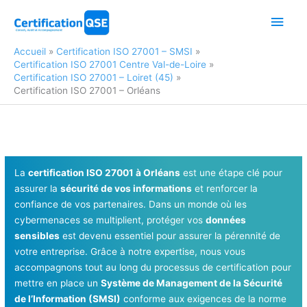
Aller
Men
au
contenu
princ
Accueil
Certification ISO 27001 – SMSI
Certification ISO 27001 Centre Val-de-Loire
Certification ISO 27001 – Loiret (45)
Certification ISO 27001 – Orléans
La
certification ISO 27001 à Orléans
est une étape clé pour
assurer la
sécurité de vos informations
et renforcer la
confiance de vos partenaires. Dans un monde où les
cybermenaces se multiplient, protéger vos
données
sensibles
est devenu essentiel pour assurer la pérennité de
votre entreprise. Grâce à notre expertise, nous vous
accompagnons tout au long du processus de certification pour
mettre en place un
Système de Management de la Sécurité
de l’Information (SMSI)
conforme aux exigences de la norme