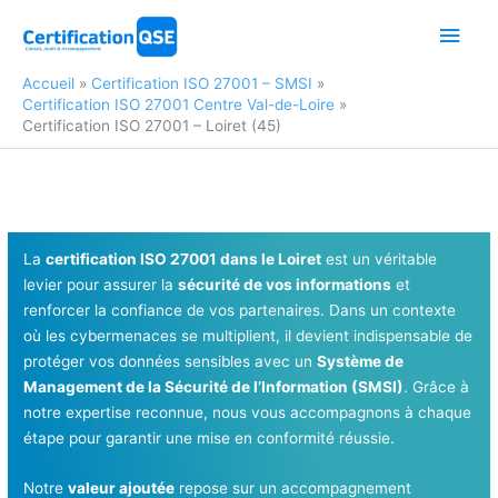
Aller
Men
au
contenu
princ
Accueil
Certification ISO 27001 – SMSI
Certification ISO 27001 Centre Val-de-Loire
Certification ISO 27001 – Loiret (45)
La
certification ISO 27001 dans le Loiret
est un véritable
levier pour assurer la
sécurité de vos informations
et
renforcer la confiance de vos partenaires. Dans un contexte
où les cybermenaces se multiplient, il devient indispensable de
protéger vos données sensibles avec un
Système de
Management de la Sécurité de l’Information (SMSI)
. Grâce à
notre expertise reconnue, nous vous accompagnons à chaque
étape pour garantir une mise en conformité réussie.
Notre
valeur ajoutée
repose sur un accompagnement