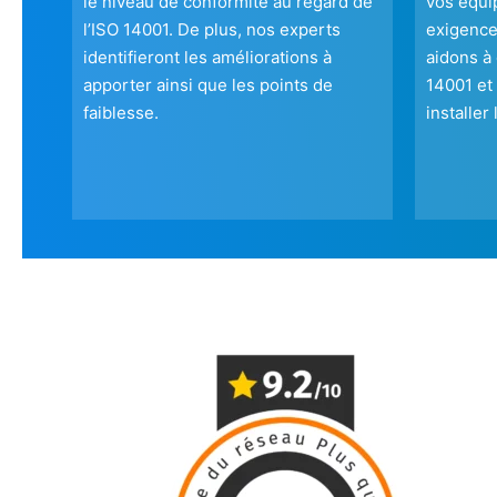
le niveau de conformité au regard de
vos équip
l’ISO 14001. De plus, nos experts
exigence
identifieront les améliorations à
aidons à
apporter ainsi que les points de
14001 et 
faiblesse.
installer