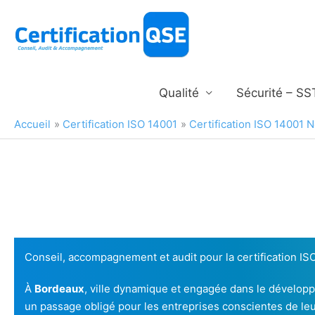
Aller
au
contenu
Qualité
Sécurité – SS
Accueil
Certification ISO 14001
Certification ISO 14001 
Conseil, accompagnement et audit pour la certification I
À
Bordeaux
, ville dynamique et engagée dans le dévelop
un passage obligé pour les entreprises conscientes de le