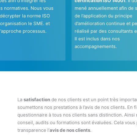
es afin d’intégrer les
certification ISO 14001
. Il d
s normatives. Nous vous
mené annuellement afin de s
 décrypter la norme ISO
de l’application du principe
organisation le SME. et
d’amélioration continue
et pe
 l’approche processus.
réalisé par des consultants 
Il est inclus dans nos
accompagnements.
La
satisfaction
de nos clients est un point très import
soumettons nos prestations à l’avis de nos clients. En 
questionnaire à tous nos clients sans distinction. Ain
conseil, audits ou formations sont évaluées. Cela vous
transparence l’
avis de nos clients
.