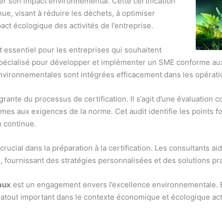
er son impact environnemental. Cette certification
nue, visant à réduire les déchets, à optimiser
pact écologique des activités de l’entreprise.
 essentiel pour les entreprises qui souhaitent
ien spécialisé pour développer et implémenter un SME conforme a
vironnementales sont intégrées efficacement dans les opératio
égrante du processus de certification. Il s’agit d’une évaluation 
es aux exigences de la norme. Cet audit identifie les points fo
n continue.
crucial dans la préparation à la certification. Les consultants a
, fournissant des stratégies personnalisées et des solutions pr
aux
est un engagement envers l’excellence environnementale. El
 atout important dans le contexte économique et écologique act