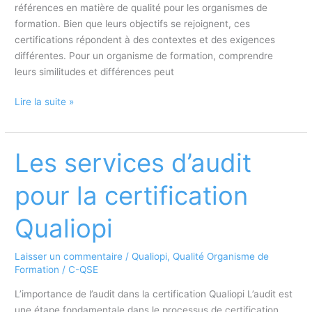
une
références en matière de qualité pour les organismes de
évolution
formation. Bien que leurs objectifs se rejoignent, ces
majeure
certifications répondent à des contextes et des exigences
?
différentes. Pour un organisme de formation, comprendre
leurs similitudes et différences peut
Certification
Lire la suite »
ISO
et
Qualiopi
Les services d’audit
:
Similitudes
pour la certification
et
différences
Qualiopi
Laisser un commentaire
/
Qualiopi
,
Qualité Organisme de
Formation
/
C-QSE
L’importance de l’audit dans la certification Qualiopi L’audit est
une étape fondamentale dans le processus de certification