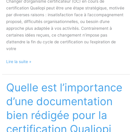
Changer d’organisme certificateur (OC) en cours de
certification Qualiopi peut être une étape stratégique, motivée
par diverses raisons : insatisfaction face à l’accompagnement
proposé, difficultés organisationnelles, ou besoin d’une
approche plus adaptée à vos activités. Contrairement à
certaines idées reçues, ce changement n’impose pas
d’attendre la fin du cycle de certification ou l’expiration de
votre
Changer
Lire la suite »
d’organisme
certificateur
Qualiopi
Quelle est l’importance
:
Un
d’une documentation
guide
complet
bien rédigée pour la
2025
certification Qualiopi