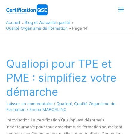
Aller
Men
au
contenu
princ
Accueil
Blog et Actualité qualité
Qualité Organisme de Formation
Page 14
Qualiopi pour TPE et
PME : simplifiez votre
démarche
Laisser un commentaire
/
Qualiopi
,
Qualité Organisme de
Formation
/
Emma MARCELINO
Introduction La certification Qualiopi est désormais
incontournable pour tout organisme de formation souhaitant
accéder aux financements publics et mutualisés. Cependant,