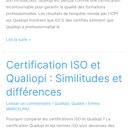
son introduction, Qualiopi est perçue comme une certification
incontournable pour garantir la qualité des formations
professionnelles. Les résultats de l’enquête menée par l’ICPF
sur Qualiopi montrent que 62 % des certifiés estiment que
Qualiopi a professionnalisé le
Enquête
Lire la suite »
ICPF
des
certifiés
Certification ISO et
Qualiopi
:
Qualiopi : Similitudes et
Le
guide
différences
de
lecture
Laisser un commentaire
/
Qualiopi
,
Qualité
/
Emma
v10
MARCELINO
sera-
t-
Pourquoi comparer les certifications ISO et Qualiopi ? La
il
certification Qualiopi et les normes ISO sont devenues des