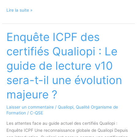
Pourquoi
Lire la suite »
Qualiopi
est
reconnu
Enquête ICPF des
par
les
certifiés Qualiopi : Le
organismes
de
guide de lecture v10
formation
certifiés,
sera-t-il une évolution
y
compris
majeure ?
les
formateurs
Laisser un commentaire
/
Qualiopi
,
Qualité Organisme de
indépendants
Formation
/
C-QSE
?
Les attentes face au guide actuel des certifiés Qualiopi :
Enquête ICPF Une reconnaissance globale de Qualiopi Depuis