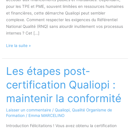
pour les TPE et PME, souvent limitées en ressources humaines
et financières, cette démarche Qualiopi peut sembler
complexe. Comment respecter les exigences du Référentiel
National Qualité (RNQ) sans alourdir inutilement vos processus
internes ? Cet […]
Qualiopi
Lire la suite »
pour
TPE
et
Les étapes post-
PME
:
certification Qualiopi :
simplifiez
votre
maintenir la conformité
démarche
Laisser un commentaire
/
Qualiopi
,
Qualité Organisme de
Formation
/
Emma MARCELINO
Introduction Félicitations ! Vous avez obtenu la certification