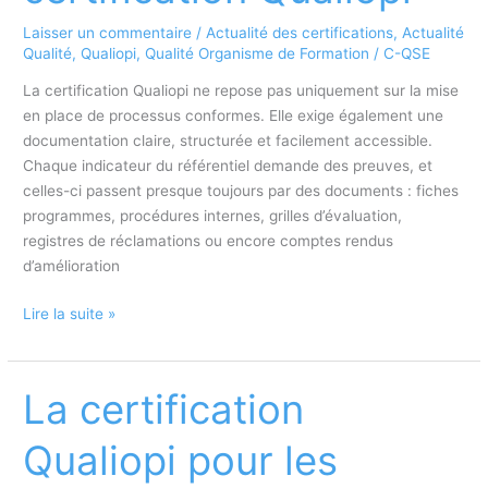
Laisser un commentaire
/
Actualité des certifications
,
Actualité
Qualité
,
Qualiopi
,
Qualité Organisme de Formation
/
C-QSE
La certification Qualiopi ne repose pas uniquement sur la mise
en place de processus conformes. Elle exige également une
documentation claire, structurée et facilement accessible.
Chaque indicateur du référentiel demande des preuves, et
celles-ci passent presque toujours par des documents : fiches
programmes, procédures internes, grilles d’évaluation,
registres de réclamations ou encore comptes rendus
d’amélioration
Quelle
Lire la suite »
est
l’importance
d’une
La certification
documentation
bien
Qualiopi pour les
rédigée
pour