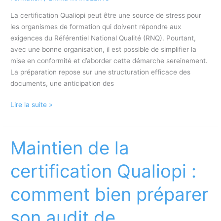
La certification Qualiopi peut être une source de stress pour
les organismes de formation qui doivent répondre aux
exigences du Référentiel National Qualité (RNQ). Pourtant,
avec une bonne organisation, il est possible de simplifier la
mise en conformité et d’aborder cette démarche sereinement.
La préparation repose sur une structuration efficace des
documents, une anticipation des
Obtenir
Lire la suite »
Qualiopi
sans
stress
Maintien de la
:
comment
certification Qualiopi :
simplifier
la
comment bien préparer
mise
en
son audit de
conformité