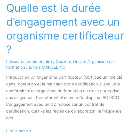
:
Quelle est la durée
comment
garantir
d’engagement avec un
la
conformité
organisme certificateur
des
données
?
personnelles
dans
Laisser un commentaire
/
Qualiopi
,
Qualité Organisme de
un
Formation
/
Emma MARCELINO
organisme
de
Introduction Un Organisme Certificateur (OC) joue un rôle clé
formation
dans l’obtention et le maintien d’une certification. Il évalue la
?
conformité d’un organisme de formation ou d’une entreprise
aux exigences d’un référentiel comme Qualiopi ou ISO 9001.
L’engagement avec un OC repose sur un contrat de
certification, qui fixe les règles de collaboration, la fréquence
des
Quelle
Lire la suite »