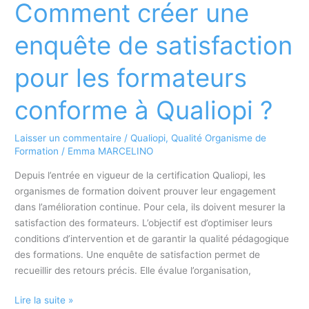
Comment créer une
satisfaction
pour
enquête de satisfaction
les
financeurs
pour les formateurs
:
une
conforme à Qualiopi ?
démarche
essentielle
Laisser un commentaire
/
Qualiopi
,
Qualité Organisme de
pour
Formation
/
Emma MARCELINO
la
qualité
Depuis l’entrée en vigueur de la certification Qualiopi, les
et
organismes de formation doivent prouver leur engagement
la
dans l’amélioration continue. Pour cela, ils doivent mesurer la
conformité
satisfaction des formateurs. L’objectif est d’optimiser leurs
Qualiopi
conditions d’intervention et de garantir la qualité pédagogique
des formations. Une enquête de satisfaction permet de
recueillir des retours précis. Elle évalue l’organisation,
Comment
Lire la suite »