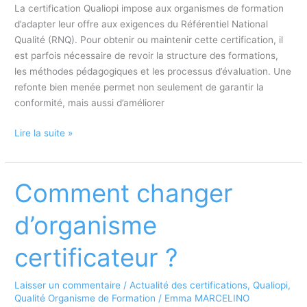
La certification Qualiopi impose aux organismes de formation
d’adapter leur offre aux exigences du Référentiel National
Qualité (RNQ). Pour obtenir ou maintenir cette certification, il
est parfois nécessaire de revoir la structure des formations,
les méthodes pédagogiques et les processus d’évaluation. Une
refonte bien menée permet non seulement de garantir la
conformité, mais aussi d’améliorer
Refonte
Lire la suite »
de
son
offre
Comment changer
de
formation
d’organisme
pour
répondre
certificateur ?
aux
exigences
Laisser un commentaire
/
Actualité des certifications
,
Qualiopi
,
Qualiopi
Qualité Organisme de Formation
/
Emma MARCELINO
: