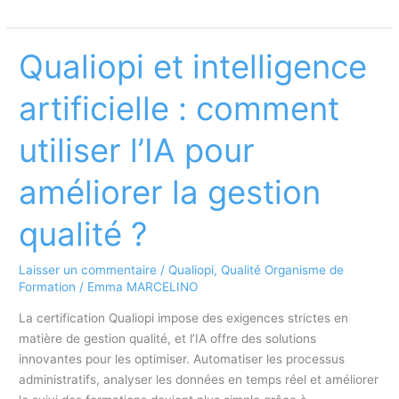
créer
une
enquête
Qualiopi et intelligence
de
satisfaction
artificielle : comment
pour
les
utiliser l’IA pour
formateurs
conforme
améliorer la gestion
à
Qualiopi
qualité ?
?
Laisser un commentaire
/
Qualiopi
,
Qualité Organisme de
Formation
/
Emma MARCELINO
La certification Qualiopi impose des exigences strictes en
matière de gestion qualité, et l’IA offre des solutions
innovantes pour les optimiser. Automatiser les processus
administratifs, analyser les données en temps réel et améliorer