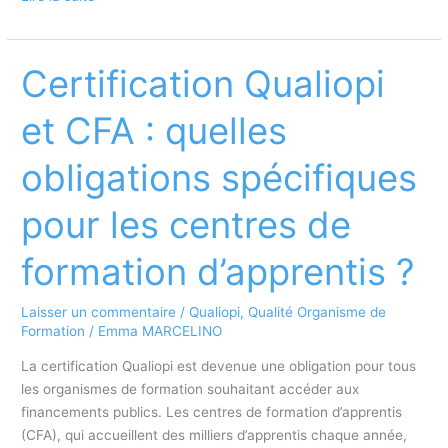
est
la
durée
Certification Qualiopi
d’engagement
avec
et CFA : quelles
un
organisme
obligations spécifiques
certificateur
?
pour les centres de
formation d’apprentis ?
Laisser un commentaire
/
Qualiopi
,
Qualité Organisme de
Formation
/
Emma MARCELINO
La certification Qualiopi est devenue une obligation pour tous
les organismes de formation souhaitant accéder aux
financements publics. Les centres de formation d’apprentis
(CFA), qui accueillent des milliers d’apprentis chaque année,