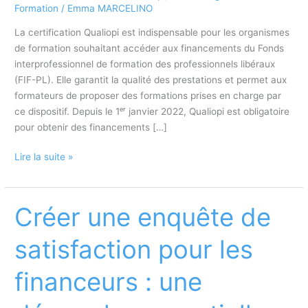
Formation
/
Emma MARCELINO
La certification Qualiopi est indispensable pour les organismes
de formation souhaitant accéder aux financements du Fonds
interprofessionnel de formation des professionnels libéraux
(FIF-PL). Elle garantit la qualité des prestations et permet aux
formateurs de proposer des formations prises en charge par
ce dispositif. Depuis le 1ᵉʳ janvier 2022, Qualiopi est obligatoire
pour obtenir des financements […]
Comment
Lire la suite »
la
certification
Qualiopi
Créer une enquête de
permet
de
satisfaction pour les
s’ouvrir
aux
financeurs : une
financements
du