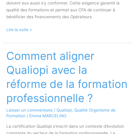
doivent eux aussi s’y conformer. Cette exigence garantit la
qualité des formations et permet aux CFA de continuer à
bénéficier des financements des Opérateurs
Certification
Lire la suite »
Qualiopi
et
CFA
Comment aligner
:
quelles
Qualiopi avec la
obligations
spécifiques
réforme de la formation
pour
les
professionnelle ?
centres
de
Laisser un commentaire
/
Qualiopi
,
Qualité Organisme de
formation
Formation
/
Emma MARCELINO
d’apprentis
?
La certification Qualiopi s’inscrit dans un contexte d’évolution
constante du secteur de la formation professionnelle. La