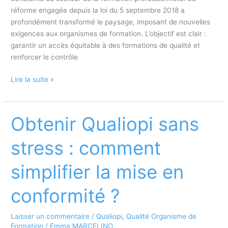
réforme engagée depuis la loi du 5 septembre 2018 a
profondément transformé le paysage, imposant de nouvelles
exigences aux organismes de formation. L’objectif est clair :
garantir un accès équitable à des formations de qualité et
renforcer le contrôle
Comment
Lire la suite »
aligner
Qualiopi
avec
Obtenir Qualiopi sans
la
réforme
stress : comment
de
la
simplifier la mise en
formation
professionnelle
conformité ?
?
Laisser un commentaire
/
Qualiopi
,
Qualité Organisme de
Formation
/
Emma MARCELINO