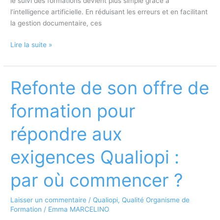
le suivi des formations devient plus simple grâce à
l’intelligence artificielle. En réduisant les erreurs et en facilitant
la gestion documentaire, ces
Qualiopi
Lire la suite »
et
intelligence
artificielle
Refonte de son offre de
:
comment
formation pour
utiliser
l’IA
répondre aux
pour
améliorer
exigences Qualiopi :
la
gestion
par où commencer ?
qualité
?
Laisser un commentaire
/
Qualiopi
,
Qualité Organisme de
Formation
/
Emma MARCELINO