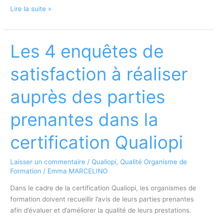
Qualiopi
Lire la suite »
et
accessibilité
:
Les 4 enquêtes de
comment
rendre
satisfaction à réaliser
ses
formations
auprès des parties
conformes
aux
prenantes dans la
exigences
du
certification Qualiopi
handicap
?
Laisser un commentaire
/
Qualiopi
,
Qualité Organisme de
Formation
/
Emma MARCELINO
Dans le cadre de la certification Qualiopi, les organismes de
formation doivent recueillir l’avis de leurs parties prenantes
afin d’évaluer et d’améliorer la qualité de leurs prestations.