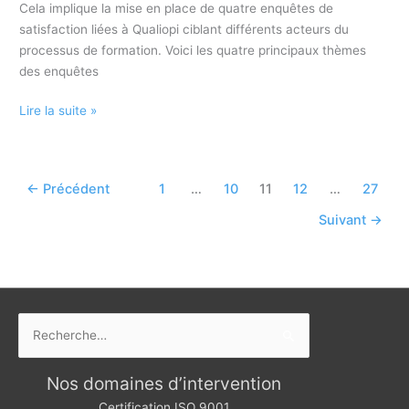
Cela implique la mise en place de quatre enquêtes de
satisfaction liées à Qualiopi ciblant différents acteurs du
processus de formation. Voici les quatre principaux thèmes
des enquêtes
Les
Lire la suite »
4
enquêtes
de
←
Précédent
1
…
10
11
12
…
27
satisfaction
à
Suivant
→
réaliser
auprès
des
parties
prenantes
Rechercher :
dans
la
Nos domaines d’intervention
certification
Qualiopi
Certification ISO 9001