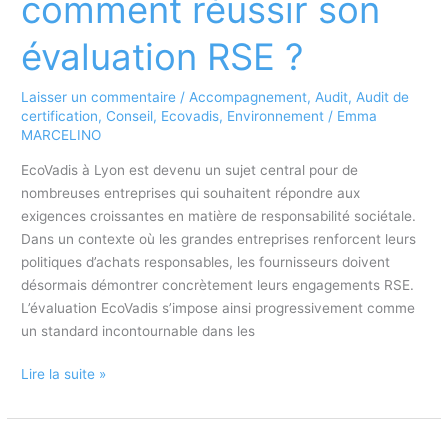
comment réussir son
Nantes
:
évaluation RSE ?
faites
appel
Laisser un commentaire
/
Accompagnement
,
Audit
,
Audit de
à
certification
,
Conseil
,
Ecovadis
,
Environnement
/
Emma
nos
MARCELINO
consultants
EcoVadis à Lyon est devenu un sujet central pour de
experts
nombreuses entreprises qui souhaitent répondre aux
exigences croissantes en matière de responsabilité sociétale.
Dans un contexte où les grandes entreprises renforcent leurs
politiques d’achats responsables, les fournisseurs doivent
désormais démontrer concrètement leurs engagements RSE.
L’évaluation EcoVadis s’impose ainsi progressivement comme
un standard incontournable dans les
EcoVadis
Lire la suite »
à
Lyon
: