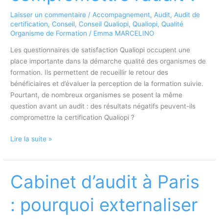
senior
Laisser un commentaire
/
Accompagnement
,
Audit
,
Audit de
certification
,
Conseil
,
Conseil Qualiopi
,
Qualiopi
,
Qualité
Organisme de Formation
/
Emma MARCELINO
Les questionnaires de satisfaction Qualiopi occupent une
place importante dans la démarche qualité des organismes de
formation. Ils permettent de recueillir le retour des
bénéficiaires et d’évaluer la perception de la formation suivie.
Pourtant, de nombreux organismes se posent la même
question avant un audit : des résultats négatifs peuvent-ils
compromettre la certification Qualiopi ?
Questionnaires
Lire la suite »
de
satisfaction
Qualiopi
Cabinet d’audit à Paris
:
des
: pourquoi externaliser
résultats
négatifs