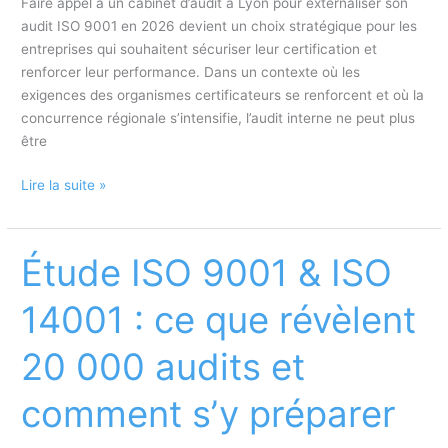
Faire appel à un cabinet d’audit à Lyon pour externaliser son
audit ISO 9001 en 2026 devient un choix stratégique pour les
entreprises qui souhaitent sécuriser leur certification et
renforcer leur performance. Dans un contexte où les
exigences des organismes certificateurs se renforcent et où la
concurrence régionale s’intensifie, l’audit interne ne peut plus
être
Cabinet
Lire la suite »
d’audit
à
Lyon
Étude ISO 9001 & ISO
:
pourquoi
14001 : ce que révèlent
externaliser
son
20 000 audits et
audit
ISO
comment s’y préparer
9001
en