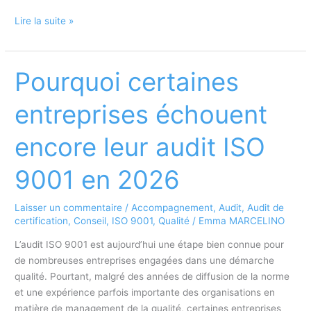
Accompagnement
Lire la suite »
EcoVadis
à
Paris
Pourquoi certaines
:
comment
entreprises échouent
améliorer
son
encore leur audit ISO
score
et
9001 en 2026
obtenir
une
Laisser un commentaire
/
Accompagnement
,
Audit
,
Audit de
médaille
certification
,
Conseil
,
ISO 9001
,
Qualité
/
Emma MARCELINO
?
L’audit ISO 9001 est aujourd’hui une étape bien connue pour
de nombreuses entreprises engagées dans une démarche
qualité. Pourtant, malgré des années de diffusion de la norme
et une expérience parfois importante des organisations en
matière de management de la qualité, certaines entreprises