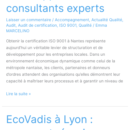
et
consultants experts
éviter
les
Laisser un commentaire
/
Accompagnement
,
Actualité Qualité
,
non-
Audit
,
Audit de certification
,
ISO 9001
,
Qualité
/
Emma
conformités
MARCELINO
Obtenir la certification ISO 9001 à Nantes représente
aujourd’hui un véritable levier de structuration et de
développement pour les entreprises locales. Dans un
environnement économique dynamique comme celui de la
métropole nantaise, les clients, partenaires et donneurs
d’ordres attendent des organisations qu’elles démontrent leur
capacité à maîtriser leurs processus et à garantir un niveau de
Obtenir
Lire la suite »
la
certification
ISO
EcoVadis à Lyon :
9001
à