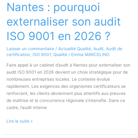
:
Nantes : pourquoi
comment
structurer
externaliser son audit
une
analyse
ISO 9001 en 2026 ?
de
risques
Laisser un commentaire
/
Actualité Qualité
,
Audit
,
Audit de
robuste
certification
,
ISO 9001
,
Qualité
/
Emma MARCELINO
et
auditable
Faire appel à un cabinet d’audit à Nantes pour externaliser son
audit ISO 9001 en 2026 devient un choix stratégique pour de
nombreuses entreprises locales. Le contexte évolue
rapidement. Les exigences des organismes certificateurs se
renforcent, les clients deviennent plus attentifs aux preuves
de maîtrise et la concurrence régionale s’intensifie. Dans ce
cadre, l’audit interne
Cabinet
Lire la suite »
d’audit
a