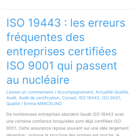
ISO
27001
:
ISO 19443 : les erreurs
comprendre
les
fréquentes des
enjeux,
les
entreprises certifiées
étapes
et
ISO 9001 qui passent
les
clés
au nucléaire
de
réussite
Laisser un commentaire
/
Accompagnement
,
Actualité Qualité
,
Audit
,
Audit de certification
,
Conseil
,
ISO 19443
,
ISO 9001
,
Qualité
/
Emma MARCELINO
De nombreuses entreprises abordent l’audit ISO 19443 avec
une certaine confiance lorsqu’elles sont déjà certifiées ISO
9001. Cette assurance repose souvent sur une idée largement
répandue : puisque la structure des normes est proche, la