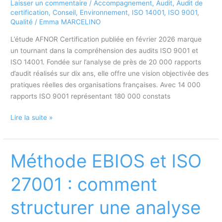
Laisser un commentaire
/
Accompagnement
,
Audit
,
Audit de
2026
certification
,
Conseil
,
Environnement
,
ISO 14001
,
ISO 9001
,
?
Qualité
/
Emma MARCELINO
L’étude AFNOR Certification publiée en février 2026 marque
un tournant dans la compréhension des audits ISO 9001 et
ISO 14001. Fondée sur l’analyse de près de 20 000 rapports
d’audit réalisés sur dix ans, elle offre une vision objectivée des
pratiques réelles des organisations françaises. Avec 14 000
rapports ISO 9001 représentant 180 000 constats
Étude
Lire la suite »
ISO
9001
&
Méthode EBIOS et ISO
ISO
14001
27001 : comment
:
ce
structurer une analyse
que
révèlent