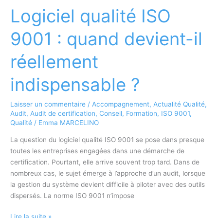
Nantes
Logiciel qualité ISO
:
pourquoi
9001 : quand devient-il
externaliser
son
réellement
audit
ISO
indispensable ?
9001
en
Laisser un commentaire
/
Accompagnement
,
Actualité Qualité
,
2026
Audit
,
Audit de certification
,
Conseil
,
Formation
,
ISO 9001
,
?
Qualité
/
Emma MARCELINO
La question du logiciel qualité ISO 9001 se pose dans presque
toutes les entreprises engagées dans une démarche de
certification. Pourtant, elle arrive souvent trop tard. Dans de
nombreux cas, le sujet émerge à l’approche d’un audit, lorsque
la gestion du système devient difficile à piloter avec des outils
dispersés. La norme ISO 9001 n’impose
Logiciel
Lire la suite »