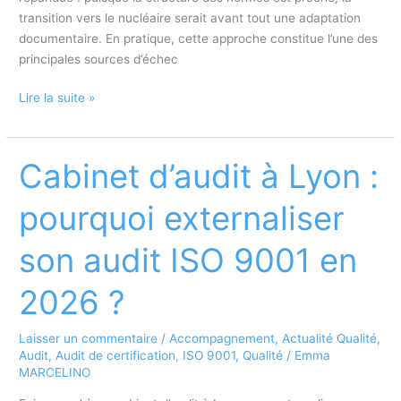
transition vers le nucléaire serait avant tout une adaptation
documentaire. En pratique, cette approche constitue l’une des
principales sources d’échec
ISO
Lire la suite »
19443
:
les
Cabinet d’audit à Lyon :
erreurs
fréquentes
pourquoi externaliser
des
entreprises
son audit ISO 9001 en
certifiées
ISO
2026 ?
9001
qui
Laisser un commentaire
/
Accompagnement
,
Actualité Qualité
,
passent
Audit
,
Audit de certification
,
ISO 9001
,
Qualité
/
Emma
au
MARCELINO
nucléaire