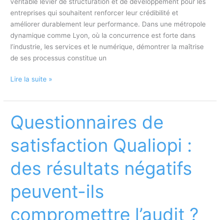
véritable levier de structuration et de développement pour les
entreprises qui souhaitent renforcer leur crédibilité et
améliorer durablement leur performance. Dans une métropole
dynamique comme Lyon, où la concurrence est forte dans
l’industrie, les services et le numérique, démontrer la maîtrise
de ses processus constitue un
Obtenir
Lire la suite »
la
certification
ISO
Questionnaires de
9001
à
satisfaction Qualiopi :
Lyon
:
des résultats négatifs
faites
appel
peuvent-ils
à
notre
compromettre l’audit ?
consultant