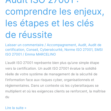
:
pourquoi
comprendre les enjeux,
externaliser
son
les étapes et les clés
audit
ISO
de réussite
9001
en
Laisser un commentaire
/
Accompagnement
,
Audit
,
Audit de
2026
certification
,
Conseil
,
Cybersécurité
,
Norme ISO 27001
,
SMSI
?
ISO 27001
/
Emma MARCELINO
L’audit ISO 27001 représente bien plus qu’une simple étape
vers la certification. Un audit ISO 27001 évalue la solidité
réelle de votre système de management de la sécurité de
l’information face aux risques cyber, organisationnels et
réglementaires. Dans un contexte où les cyberattaques se
multiplient et où les exigences clients se renforcent, la maîtrise
du
Audit
Lire la suite »