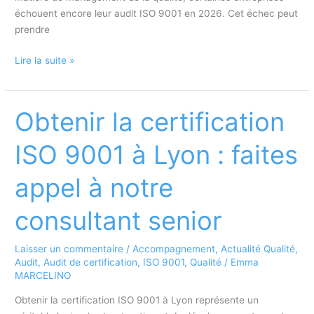
échouent encore leur audit ISO 9001 en 2026. Cet échec peut
prendre
Pourquoi
Lire la suite »
certaines
entreprises
échouent
Obtenir la certification
encore
leur
ISO 9001 à Lyon : faites
audit
ISO
appel à notre
9001
en
consultant senior
2026
Laisser un commentaire
/
Accompagnement
,
Actualité Qualité
,
Audit
,
Audit de certification
,
ISO 9001
,
Qualité
/
Emma
MARCELINO
Obtenir la certification ISO 9001 à Lyon représente un