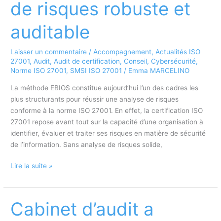
de risques robuste et
20
000
auditable
audits
et
Laisser un commentaire
/
Accompagnement
,
Actualités ISO
comment
27001
,
Audit
,
Audit de certification
,
Conseil
,
Cybersécurité
,
s’y
Norme ISO 27001
,
SMSI ISO 27001
/
Emma MARCELINO
préparer
La méthode EBIOS constitue aujourd’hui l’un des cadres les
plus structurants pour réussir une analyse de risques
conforme à la norme ISO 27001. En effet, la certification ISO
27001 repose avant tout sur la capacité d’une organisation à
identifier, évaluer et traiter ses risques en matière de sécurité
de l’information. Sans analyse de risques solide,
Méthode
Lire la suite »
EBIOS
et
ISO
Cabinet d’audit a
27001