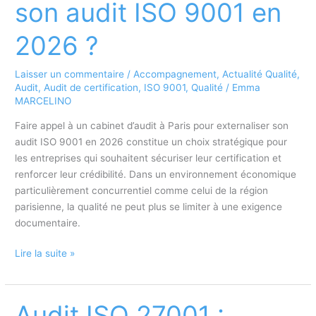
son audit ISO 9001 en
peuvent-
ils
2026 ?
compromettre
l’audit
Laisser un commentaire
/
Accompagnement
,
Actualité Qualité
,
?
Audit
,
Audit de certification
,
ISO 9001
,
Qualité
/
Emma
MARCELINO
Faire appel à un cabinet d’audit à Paris pour externaliser son
audit ISO 9001 en 2026 constitue un choix stratégique pour
les entreprises qui souhaitent sécuriser leur certification et
renforcer leur crédibilité. Dans un environnement économique
particulièrement concurrentiel comme celui de la région
parisienne, la qualité ne peut plus se limiter à une exigence
documentaire.
Cabinet
Lire la suite »
d’audit
à
Paris
Audit ISO 27001 :