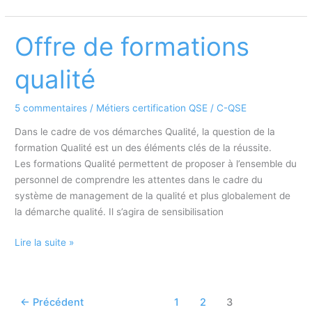
des
prestations
Qualité
Offre de formations
Sécurité
et
qualité
Environnement
QSE
5 commentaires
/
Métiers certification QSE
/
C-QSE
Dans le cadre de vos démarches Qualité, la question de la
formation Qualité est un des éléments clés de la réussite.
Les formations Qualité permettent de proposer à l’ensemble du
personnel de comprendre les attentes dans le cadre du
système de management de la qualité et plus globalement de
la démarche qualité. Il s’agira de sensibilisation
Offre
Lire la suite »
de
formations
qualité
←
Précédent
1
2
3