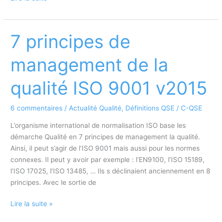
Processus
Qualité
ISO
7 principes de
9001
management de la
qualité ISO 9001 v2015
6 commentaires
/
Actualité Qualité
,
Définitions QSE
/
C-QSE
L’organisme international de normalisation ISO base les
démarche Qualité en 7 principes de management la qualité.
Ainsi, il peut s’agir de l’ISO 9001 mais aussi pour les normes
connexes. Il peut y avoir par exemple : l’EN9100, l’ISO 15189,
l’ISO 17025, l’ISO 13485, … Ils s déclinaient anciennement en 8
principes. Avec le sortie de
7
Lire la suite »
principes