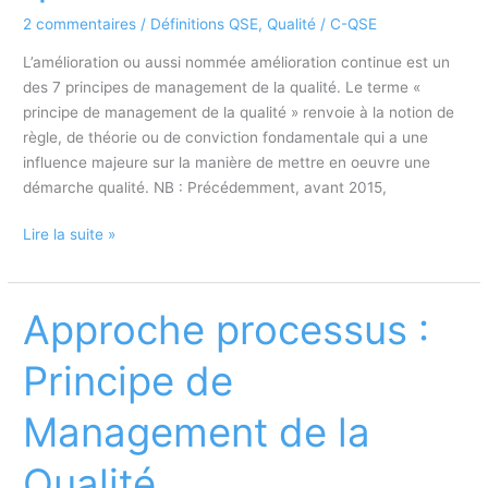
de
2 commentaires
/
Définitions QSE
,
Qualité
/
C-QSE
la
qualité
L’amélioration ou aussi nommée amélioration continue est un
des 7 principes de management de la qualité. Le terme «
principe de management de la qualité » renvoie à la notion de
règle, de théorie ou de conviction fondamentale qui a une
influence majeure sur la manière de mettre en oeuvre une
démarche qualité. NB : Précédemment, avant 2015,
Amélioration
Lire la suite »
continue
Qualité
:
Approche processus :
Principe
de
Principe de
management
de
Management de la
la
qualité
Qualité