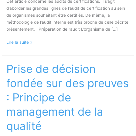
Cet article concerne les audits de certifications. Il s’agit
d’aborder les grandes lignes de l’audit de certification au sein
de organismes souhaitant être certifiés. De même, la
méthodologie de l’audit interne est très proche de celle décrite
présentement. Préparation de l’audit L’organisme de […]
Audit
Lire la suite »
de
certification,
Audit
Prise de décision
tierce
partie,
fondée sur des preuves
audit
initial,
: Principe de
audit
de
management de la
renouvellement
qualité