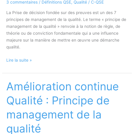
3 commentaires
/
Définitions QSE
,
Qualité
/
C-QSE
La Prise de décision fondée sur des preuves est un des 7
principes de management de la qualité. Le terme « principe de
management de la qualité » renvoie à la notion de règle, de
théorie ou de conviction fondamentale qui a une influence
majeure sur la manière de mettre en œuvre une démarche
qualité.
Prise
Lire la suite »
de
décision
fondée
Amélioration continue
sur
des
Qualité : Principe de
preuves
:
management de la
Principe
de
qualité
management