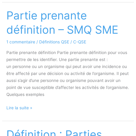
de
management
Partie prenante
de
la
définition – SMQ SME
qualité
ISO
1 commentaire
/
Définitions QSE
/
C-QSE
9001
v2015
Partie prenante définition Partie prenante définition pour vous
permettre de les identifier. Une partie prenante est :
un personne ou un organisme qui peut avoir une incidence ou
être affecté par une décision ou activité de l’organisme. Il peut
aussi s’agir d’une personne ou organisme pouvant avoir un
point de vue susceptible d’affecter les activités de l’organisme.
Quelques exemples
Partie
Lire la suite »
prenante
définition
–
Définition : Parties
SMQ