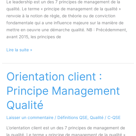
Qualité
Le leadership est un des 7 principes de management de la
qualité. Le terme « principe de management de la qualité »
renvoie à la notion de règle, de théorie ou de conviction
fondamentale qui a une influence majeure sur la manière de
mettre en oeuvre une démarche qualité. NB : Précédemment,
avant 2015, les principes de
Leadership
Lire la suite »
:
Principe
Management
Orientation client :
Qualité
Principe Management
Qualité
Laisser un commentaire
/
Définitions QSE
,
Qualité
/
C-QSE
L’orientation client est un des 7 principes de management de
la qualité. Le terme « principe de management de la qualité »