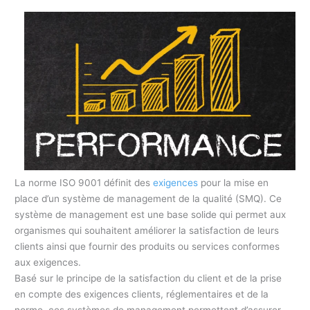
La norme ISO 9001 définit des
exigences
pour la mise en
place d’un système de management de la qualité (SMQ). Ce
système de management est une base solide qui permet aux
organismes qui souhaitent améliorer la satisfaction de leurs
clients ainsi que fournir des produits ou services conformes
aux exigences.
Basé sur le principe de la satisfaction du client et de la prise
en compte des exigences clients, réglementaires et de la
norme, ces systèmes de management permettent d’assurer