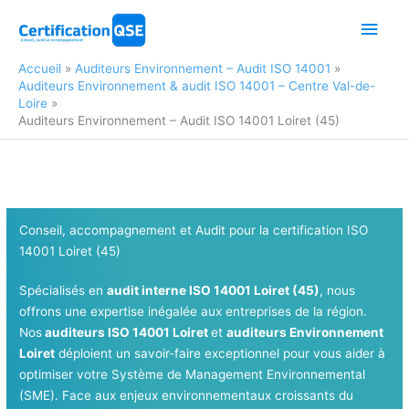
Aller
Men
au
contenu
princ
Accueil
Auditeurs Environnement – Audit ISO 14001
Auditeurs Environnement & audit ISO 14001 – Centre Val-de-
Loire
Auditeurs Environnement – Audit ISO 14001 Loiret (45)
Conseil, accompagnement et Audit pour la certification ISO
14001 Loiret (45)
Spécialisés en
audit interne ISO 14001 Loiret (45)
, nous
offrons une expertise inégalée aux entreprises de la région.
Nos
auditeurs ISO 14001 Loiret
et
auditeurs Environnement
Loiret
déploient un savoir-faire exceptionnel pour vous aider à
optimiser votre Système de Management Environnemental
(SME). Face aux enjeux environnementaux croissants du