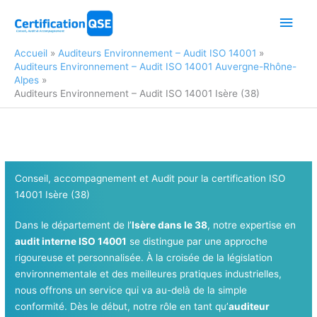
Aller
Men
au
contenu
princ
Accueil
Auditeurs Environnement – Audit ISO 14001
Auditeurs Environnement – Audit ISO 14001 Auvergne-Rhône-
Alpes
Auditeurs Environnement – Audit ISO 14001 Isère (38)
Conseil, accompagnement et Audit pour la certification ISO
14001 Isère (38)
Dans le département de l’
Isère dans le 38
, notre expertise en
audit interne ISO 14001
se distingue par une approche
rigoureuse et personnalisée. À la croisée de la législation
environnementale et des meilleures pratiques industrielles,
nous offrons un service qui va au-delà de la simple
conformité. Dès le début, notre rôle en tant qu’
auditeur