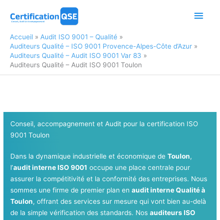
Aller
Men
au
contenu
princ
Accueil
Audit ISO 9001 – Qualité
Auditeurs Qualité – ISO 9001 Provence-Alpes-Côte d’Azur
Auditeurs Qualité – Audit ISO 9001 Var 83
Auditeurs Qualité – Audit ISO 9001 Toulon
Conseil, accompagnement et Audit pour la certification ISO
9001 Toulon
Dans la dynamique industrielle et économique de
Toulon
,
l’
audit interne ISO 9001
occupe une place centrale pour
assurer la compétitivité et la conformité des entreprises. Nous
sommes une firme de premier plan en
audit interne Qualité à
Toulon
, offrant des services sur mesure qui vont bien au-delà
de la simple vérification des standards. Nos
auditeurs ISO