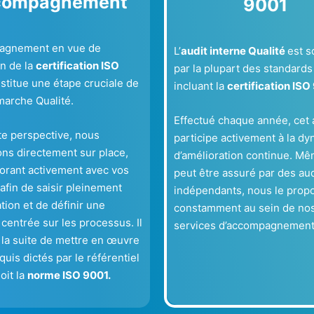
compagnement
9001
agnement en vue de
L’
audit interne Qualité
est so
on de la
certification ISO
par la plupart des standards 
stitue une étape cruciale de
incluant la
certification ISO
marche Qualité.
Effectué chaque année, cet 
te perspective, nous
participe activement à la d
ons directement sur place,
d’amélioration continue. Mêm
borant activement avec vos
peut être assuré par des au
afin de saisir pleinement
indépendants, nous le prop
ation et de définir une
constamment au sein de no
 centrée sur les processus. Il
services d’accompagnement
r la suite de mettre en œuvre
quis dictés par le référentiel
soit la
norme ISO 9001.