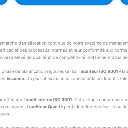
démarche d’amélioration continue de votre système de management
r l’efficacité des processus internes et leur conformité aux norme
 niveau élevé de qualité et de compétitivité, notamment dans de
phase de planification rigoureuse. Ici, l’
auditeur ISO 9001
établ
e en
Essonne
. De plus, il examine les documents pertinents, tels
r effectuer l’
audit interne ISO 9001
. Cette étape comprend des 
 conséquent, l’
auditeur Qualité
peut identifier des écarts ou de
iques.
tise les observations, les non-conformités et les recommandation