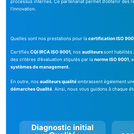
processus internes. Ce partenariat permet d’obtenir des ré
l’innovation.
Quelles sont nos prestations pour la
certification ISO 900
Certifiés
CQI IRCA ISO 9001,
nos
auditeurs
sont habilité
des critères d’évaluation stipulés par la
norme ISO 9001
, 
systèmes de management.
En outre, nos
auditeurs qualité
embrassent également une f
démarches Qualité
. Ainsi, nous vous guidons à chaque étap
Diagnostic initial