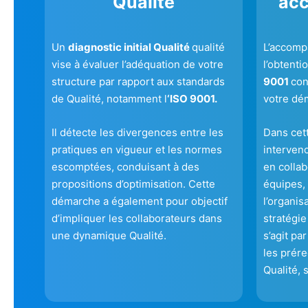
Qualité
ac
Un
diagnostic initial Qualité
qualité
L’accomp
vise à évaluer l’adéquation de votre
l’obtenti
structure par rapport aux standards
9001
con
de Qualité, notamment l
‘ISO 9001.
votre dé
Il détecte les divergences entre les
Dans cet
pratiques en vigueur et les normes
interven
escomptées, conduisant à des
en colla
propositions d’optimisation. Cette
équipes, 
démarche a également pour objectif
l’organis
d’impliquer les collaborateurs dans
stratégie
une dynamique Qualité.
s’agit pa
les prére
Qualité, 