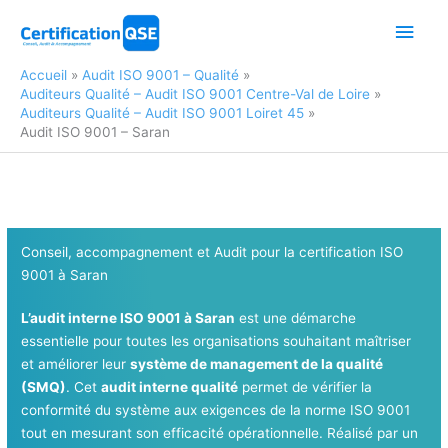
Aller
Men
au
contenu
princ
Accueil
Audit ISO 9001 – Qualité
Auditeurs Qualité – Audit ISO 9001 Centre-Val de Loire
Auditeurs Qualité – Audit ISO 9001 Loiret 45
Audit ISO 9001 – Saran
Conseil, accompagnement et Audit pour la certification ISO
9001 à Saran
L’audit interne ISO 9001 à Saran
est une démarche
essentielle pour toutes les organisations souhaitant maîtriser
et améliorer leur
système de management de la qualité
(SMQ)
. Cet
audit interne qualité
permet de vérifier la
conformité du système aux exigences de la norme ISO 9001
tout en mesurant son efficacité opérationnelle. Réalisé par un