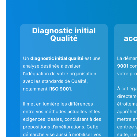
Diagnostic initial
Qualité
ac
Un
diagnostic initial qualité
est une
La démar
analyse destinée à évaluer
9001
con
l’adéquation de votre organisation
votre pro
avec les standards de Qualité,
À cet ég
notamment l’
ISO 9001.
directeme
Il met en lumière les différences
étroitem
entre vos méthodes actuelles et les
appréhen
exigences idéales, conduisant à des
mettre e
propositions d’améliorations. Cette
centrée s
démarche vise aussi à mobiliser vos
suite, il 