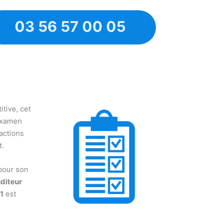
03 56 57 00 05
tive, cet
examen
 actions
t.
pour son
diteur
1
est