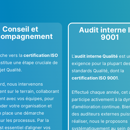
Conseil et
Audit interne 
compagnement
9001
che vers la
certification ISO
L’
audit interne Qualité
est u
stitue une étape cruciale de
exigence pour la plupart de
jet Qualité.
standards Qualité, dont la
certification ISO 9001
.
ard, nous intervenons
nt sur le terrain, collaborant
Effectué chaque année, cet 
ent avec vos équipes, pour
participe activement à la d
der votre organisation et
d’amélioration continue. Bie
n place une démarche
des auditeurs externes puis
ur les processus. Par la
réaliser, nous le proposons
est essentiel d’aligner vos
systématiquement au sein d