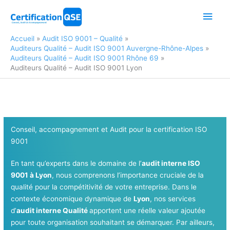
Aller
Men
au
contenu
princ
Accueil
Audit ISO 9001 – Qualité
Auditeurs Qualité – Audit ISO 9001 Auvergne-Rhône-Alpes
Auditeurs Qualité – Audit ISO 9001 Rhône 69
Auditeurs Qualité – Audit ISO 9001 Lyon
Conseil, accompagnement et Audit pour la certification ISO
9001
En tant qu’experts dans le domaine de l’
audit interne ISO
9001 à Lyon
, nous comprenons l’importance cruciale de la
qualité pour la compétitivité de votre entreprise. Dans le
contexte économique dynamique de
Lyon
, nos services
d’
audit interne Qualité
apportent une réelle valeur ajoutée
pour toute organisation souhaitant se démarquer. Par ailleurs,