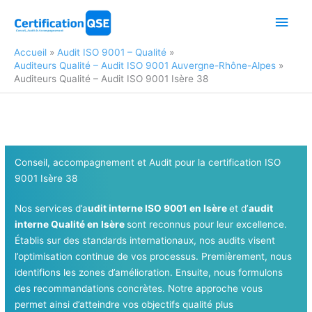
Aller
Men
au
contenu
princ
Accueil
Audit ISO 9001 – Qualité
Auditeurs Qualité – Audit ISO 9001 Auvergne-Rhône-Alpes
Auditeurs Qualité – Audit ISO 9001 Isère 38
Conseil, accompagnement et Audit pour la certification ISO
9001 Isère 38
Nos services d’a
udit interne ISO 9001 en Isère
et d’
audit
interne Qualité en Isère
sont reconnus pour leur excellence.
Établis sur des standards internationaux, nos audits visent
l’optimisation continue de vos processus. Premièrement, nous
identifions les zones d’amélioration. Ensuite, nous formulons
des recommandations concrètes. Notre approche vous
permet ainsi d’atteindre vos objectifs qualité plus