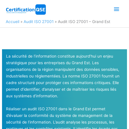
Aller
Men
au
contenu
princ
Accueil
Audit ISO 27001
Audit ISO 27001 – Grand Est
La sécurité de l’information constitue aujourd’hui un enjeu
stratégique pour les entreprises du Grand Est. Les
organisations de la région manipulent des données sensibles,
industrielles ou réglementées. La norme ISO 27001 fournit un
cadre structuré pour protéger ces informations critiques. Elle
permet d’identifier, d’analyser et de maîtriser les risques liés
aux systèmes d’information.
Réaliser un audit ISO 27001 dans le Grand Est permet
d’évaluer la conformité du système de management de la
sécurité de l’information. L’audit analyse les processus, les
pratiques et les contrôles existants. Il identifie les écarts par