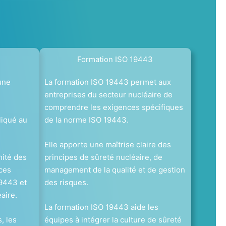
Formation ISO 19443
une
La formation ISO 19443 permet aux
entreprises du secteur nucléaire de
comprendre les exigences spécifiques
liqué au
de la norme ISO 19443.
Elle apporte une maîtrise claire des
mité des
principes de sûreté nucléaire, de
ces
management de la qualité et de gestion
19443 et
des risques.
aire.
La formation ISO 19443 aide les
, les
équipes à intégrer la culture de sûreté