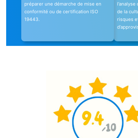
préparer une démarche de mise en
l’analyse
conformité ou de certification ISO
de la cul
19443.
risques e
d’approv