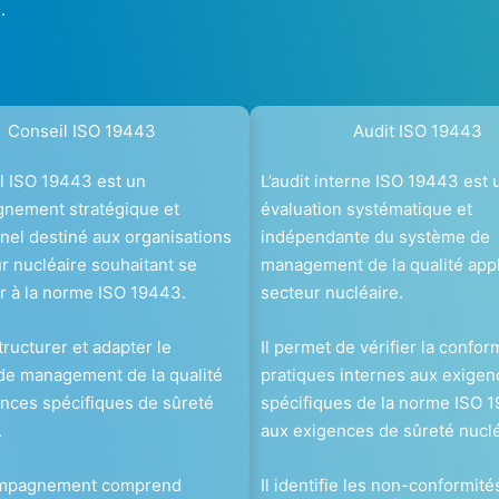
.
Conseil ISO 19443
Audit ISO 19443
l ISO 19443 est un
L’audit interne ISO 19443 est 
nement stratégique et
évaluation systématique et
nel destiné aux organisations
indépendante du système de
r nucléaire souhaitant se
management de la qualité app
r à la norme ISO 19443.
secteur nucléaire.
structurer et adapter le
Il permet de vérifier la confor
de management de la qualité
pratiques internes aux exigen
nces spécifiques de sûreté
spécifiques de la norme ISO 
.
aux exigences de sûreté nuclé
ompagnement comprend
Il identifie les non-conformités