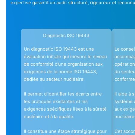
expertise garantit un audit structuré, rigoureux et reconnu
Diagnostic ISO 19443
Un diagnostic ISO 19443 est une
Le consei
évaluation initiale qui mesure le niveau
accompag
de conformité d’une organisation aux
opération
exigences de la norme ISO 19443,
du secteu
dédiée au secteur nucléaire.
conforme
Il permet d’identifier les écarts entre
Il aide à 
les pratiques existantes et les
système 
exigences spécifiques liées à la sûreté
aux exige
nucléaire et à la qualité.
nucléaire
Il constitue une étape stratégique pour
Cet acc