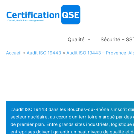
Aller
au
contenu
Qualité
Sécurité – SS
Accueil
Audit ISO 19443
Audit ISO 19443 – Provence-Al
L’audit ISO 19443 dans les Bouches-du-Rhône s’inscrit d
secteur nucléaire, au cœur d’un territoire marqué par des a
de premier plan. Entre grands sites industriels, logistiqu
entreprises doivent garantir un haut niveau de qualité et d