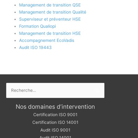
Management de transition QSE
Management de transition Qualité
Superviseur et préventeur HSE
Formation Qualiopi
Management de transition HSE
Accompagnement EcoVadis
Audit ISO 19443
Rechercher :
Nos domaines d’intervention
Certification ISO 9001
Certification ISO 14001
Audit ISO 9001
Audit ISO 14001