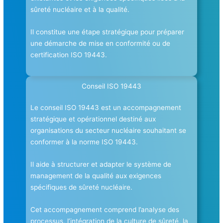
sûreté nucléaire et à la qualité.
Il constitue une étape stratégique pour préparer
une démarche de mise en conformité ou de
certification ISO 19443.
Conseil ISO 19443
Le conseil ISO 19443 est un accompagnement
stratégique et opérationnel destiné aux
organisations du secteur nucléaire souhaitant se
conformer à la norme ISO 19443.
Il aide à structurer et adapter le système de
management de la qualité aux exigences
spécifiques de sûreté nucléaire.
Cet accompagnement comprend l’analyse des
processus, l’intégration de la culture de sûreté, la