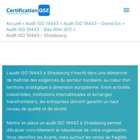
Aller
Men
au
contenu
princ
Accueil
Audit ISO 19443
Audit ISO 19443 – Grand Est
Audit ISO 19443 – Bas-Rhin (67)
Audit ISO 19443 – Strasbourg
L’audit ISO 19443 à Strasbourg s’inscrit dans une démarche
de maîtrise des exigences du secteur nucléaire, au cœur d’un
territoire stratégique à dimension européenne. Entre activités
industrielles, institutions internationales et échanges
transfrontaliers, les entreprises doivent garantir un haut
niveau de qualité et de sûreté.
Mettre en place un audit ISO 19443 à Strasbourg permet
d’évaluer concrètement la robustesse de votre organisation.
Vous identifiez les écarts, mais surtout les zones de fragilité