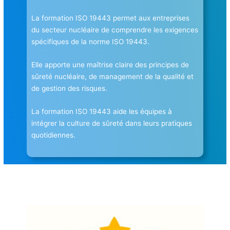
La formation ISO 19443 permet aux entreprises
du secteur nucléaire de comprendre les exigences
spécifiques de la norme ISO 19443.
Elle apporte une maîtrise claire des principes de
sûreté nucléaire, de management de la qualité et
de gestion des risques.
La formation ISO 19443 aide les équipes à
intégrer la culture de sûreté dans leurs pratiques
quotidiennes.