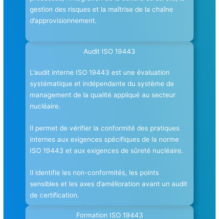
gestion des risques et la maîtrise de la chaîne
d’approvisionnement.
Audit ISO 19443
L’audit interne ISO 19443 est une évaluation
systématique et indépendante du système de
management de la qualité appliqué au secteur
nucléaire.
Il permet de vérifier la conformité des pratiques
internes aux exigences spécifiques de la norme
ISO 19443 et aux exigences de sûreté nucléaire.
Il identifie les non-conformités, les points
sensibles et les axes d’amélioration avant un audit
de certification.
Formation ISO 19443