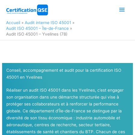
Aller
Men
au
contenu
princ
Accueil
Audit interne ISO 45001
Audit ISO 45001 – Île-de-France
Audit ISO 45001 – Yvelines (78)
Conseil, accompagnement et audit pour la certification ISO
45001 en Yvelines
Réaliser un audit ISO 45001 dans les Yvelines, c’est engager
son organisation dans une démarche structurée qui vise à
protéger ses collaborateurs et à renforcer la performance
globale. Ce département d’Île-de-France se distingue par la
diversité de son tissu économique : industrie automobile et
aéronautique, centres de recherche, secteur tertiaire,
établissements de santé et chantiers du BTP. Chacun de ces