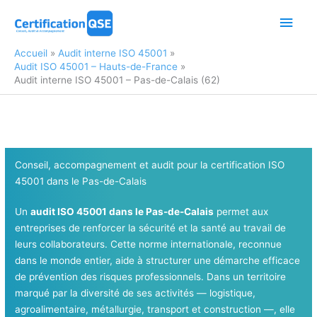
Aller
Men
au
contenu
princ
Accueil
Audit interne ISO 45001
Audit ISO 45001 – Hauts-de-France
Audit interne ISO 45001 – Pas-de-Calais (62)
Conseil, accompagnement et audit pour la certification ISO
45001 dans le Pas-de-Calais
Un
audit ISO 45001 dans le Pas-de-Calais
permet aux
entreprises de renforcer la sécurité et la santé au travail de
leurs collaborateurs. Cette norme internationale, reconnue
dans le monde entier, aide à structurer une démarche efficace
de prévention des risques professionnels. Dans un territoire
marqué par la diversité de ses activités — logistique,
agroalimentaire, métallurgie, transport et construction —, elle