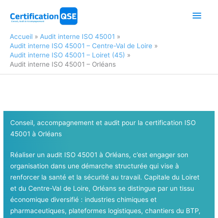
Aller
Men
au
contenu
princ
Accueil
Audit interne ISO 45001
Audit interne ISO 45001 – Centre-Val de Loire
Audit interne ISO 45001 – Loiret (45)
Audit interne ISO 45001 – Orléans
Conseil, accompagnement et audit pour la certification ISO
45001 à Orléans
Réaliser un audit ISO 45001 à Orléans, c’est engager son
organisation dans une démarche structurée qui vise à
renforcer la santé et la sécurité au travail. Capitale du Loiret
et du Centre-Val de Loire, Orléans se distingue par un tissu
économique diversifié : industries chimiques et
pharmaceutiques, plateformes logistiques, chantiers du BTP,