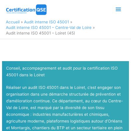
Aller
Men
au
contenu
princ
Accueil
Audit interne ISO 45001
Audit interne ISO 45001 – Centre-Val de Loire
Audit interne ISO 45001 – Loiret (45)
Conseil, accompagnement et audit pour la certification ISO
45001 dans le Loiret
Réaliser un audit ISO 45001 dans le Loiret, c’est engager son
organisation dans une démarche structurée de prévention et
d’amélioration continue. Ce département, au cœur du Centre-
Val de Loire, est marqué par la diversité de son tissu
économique : industries manufacturières et chimiques,
agriculture moderne, plateformes logistiques autour d’Orléans
et Montargis, chantiers du BTP et un secteur tertiaire en plein