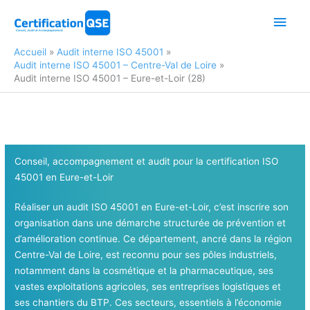
Aller
Men
au
contenu
princ
Accueil
Audit interne ISO 45001
Audit interne ISO 45001 – Centre-Val de Loire
Audit interne ISO 45001 – Eure-et-Loir (28)
Conseil, accompagnement et audit pour la certification ISO
45001 en Eure-et-Loir
Réaliser un audit ISO 45001 en Eure-et-Loir, c’est inscrire son
organisation dans une démarche structurée de prévention et
d’amélioration continue. Ce département, ancré dans la région
Centre-Val de Loire, est reconnu pour ses pôles industriels,
notamment dans la cosmétique et la pharmaceutique, ses
vastes exploitations agricoles, ses entreprises logistiques et
ses chantiers du BTP. Ces secteurs, essentiels à l’économie