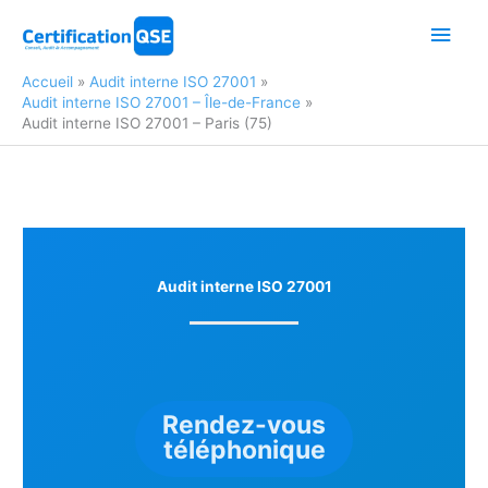
Aller
Men
au
contenu
princ
Accueil
Audit interne ISO 27001
Audit interne ISO 27001 – Île-de-France
Audit interne ISO 27001 – Paris (75)
Audit interne ISO 27001
Rendez-vous
téléphonique