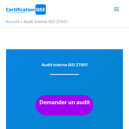
Aller
Men
au
contenu
princ
Accueil
Audit interne ISO 27001
Audit interne ISO 27001
Demander un audit