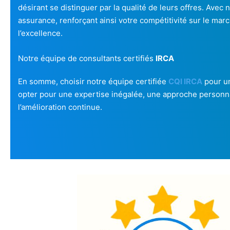
désirant se distinguer par la qualité de leurs offres. Avec 
assurance, renforçant ainsi votre compétitivité sur le ma
l’excellence.
Notre équipe de consultants certifiés
IRCA
En somme, choisir notre équipe certifiée
CQI IRCA
pour un
opter pour une expertise inégalée, une approche personnal
l’amélioration continue.