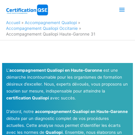
Aller
Men
au
contenu
princ
Accueil
Accompagnement Qualiopi
Accompagnement Qualiopi Occitanie
Accompagnement Qualiopi Haute-Garonne 31
L’
accompagnement Qualiopi en Haute-Garonne
est une
démarche incontournable pour les organismes de formation
désireux d’exceller. Nous, experts dévoués, vous proposons un
soutien sur mesure, indispensable pour atteindre la
certification Qualiopi
avec succès.
D’abord, notre
accompagnement Qualiopi en Haute-Garonne
débute par un diagnostic complet de vos procédures
actuelles. Cette analyse nous permet d’identifier les écarts
avec les normes de
Qualiopi
. Ensemble, nous élaborons un